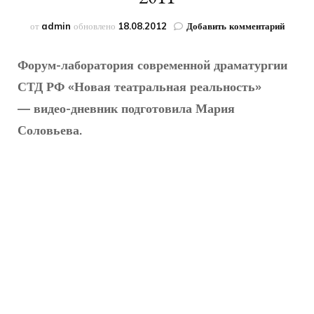
к
от
admin
обновлено
18.08.2012
Добавить комментарий
записи
Новая
Форум-лаборатория современной драматургии
театра
реальн
СТД РФ «Новая театральная реальность»
2011
— видео-дневник подготовила Мария
Соловьева.