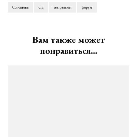
Соловьева
стд
театральная
форум
Навигация
по
записям
Вам также может
понравиться...