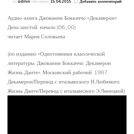
к
от
admin
обновлено
15.04.2015
Добавить комментарий
записи
Декаме
Аудио-книга Джованни Боккаччо «Декамерон»
06_00
День шестой, начало (06_00)
читает Мария Соловьева
(по изданию «Однотомники классической
литературы. Джованни Боккаччо. Декамерон.
Жизнь Данте», Московский рабочий, 1987,
Декамерон/Перевод с итальянского Н.Любимого;
Жизнь Данте/Перевод с итальянского Э.Линецкой)