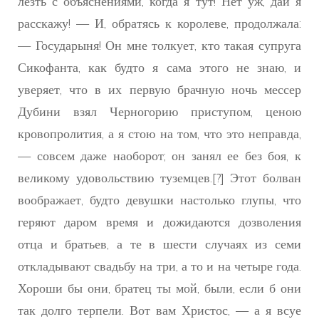
лезть с объяснениями, когда я тут! Нет уж, дай я
расскажу! — И, обратясь к королеве, продолжала:
— Государыня! Он мне толкует, кто такая супруга
Сикофанта, как будто я сама этого не знаю, и
уверяет, что в их первую брачную ночь мессер
Дубини взял Черногорию приступом, ценою
кровопролития, а я стою на том, что это неправда,
— совсем даже наоборот; он занял ее без боя, к
великому удовольствию туземцев.[?] Этот болван
воображает, будто девушки настолько глупы, что
геряют даром время и дожидаются дозволения
отца и братьев, а те в шести случаях из семи
откладывают свадьбу на три, а то и на четыре года.
Хороши бы они, братец ты мой, были, если б они
так долго терпели. Вот вам Христос, — а я всуе