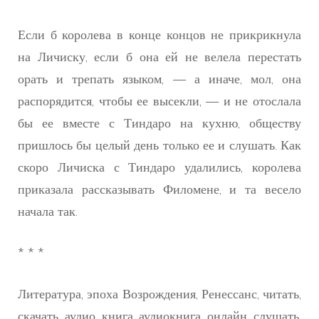
Если б королева в конце концов не прикрикнула
на Личиску, если б она ей не велела перестать
орать и трепать языком, — а иначе, мол, она
распорядится, чтобы ее высекли, — и не отослала
бы ее вместе с Тиндаро на кухню, обществу
пришлось бы целый день только ее и слушать. Как
скоро Личиска с Тиндаро удалились, королева
приказала рассказывать Филомене, и та весело
начала так.
* * *
Литература, эпоха Возрождения, Ренессанс, читать,
скачать, аудио, книга, аудиокнига, онлайн, слушать,