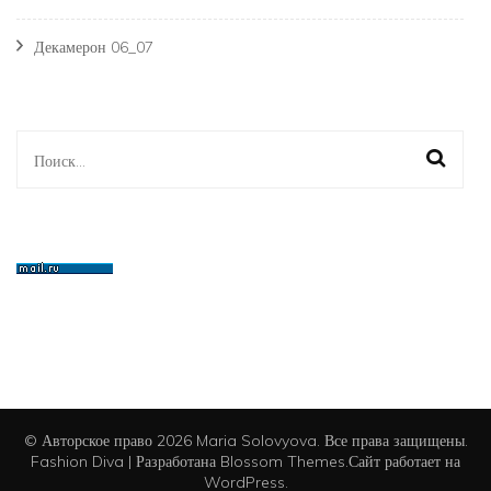
Декамерон 06_07
Найти:
© Авторское право 2026
Maria Solovyova
. Все права защищены.
Fashion Diva | Разработана
Blossom Themes
.Сайт работает на
WordPress
.