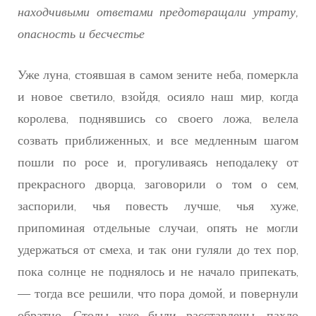
находчивыми ответами предотвращали утрату,
опасность и бесчестье
Уже луна, стоявшая в самом зените неба, померкла
и новое светило, взойдя, осияло наш мир, когда
королева, поднявшись со своего ложа, велела
созвать приближенных, и все медленным шагом
пошли по росе и, прогуливаясь неподалеку от
прекрасного дворца, заговорили о том о сем,
заспорили, чья повесть лучше, чья хуже,
припоминая отдельные случаи, опять не могли
удержаться от смеха, и так они гуляли до тех пор,
пока солнце не поднялось и не начало припекать,
— тогда все решили, что пора домой, и повернули
обратно. Столы уже были расставлены, пахло